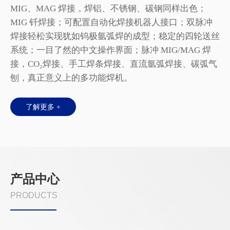
0
MIG、MAG 焊接，焊铝、不锈钢、碳钢同样出色；
过
的焊
MIG 钎焊接；可配置自动化焊接机器人接口；双脉冲
焊
统，
焊接轻松实现犹如钨极氩弧焊的成型；稳定的四轮送丝
响
；安
系统；一目了然的中文操作界面；脉冲 MIG/MAG 焊
电
接，CO₂焊接、手工焊条焊接、直流氩弧焊接、碳弧气
刨，真正意义上的多功能焊机。
了解更多 +
产品中心
PRODUCTS