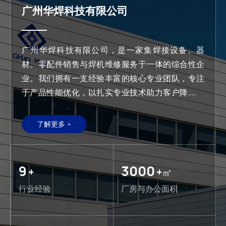
广州华焊科技有限公司
广州华焊科技有限公司，是一家集焊接设备、器
材、零配件销售与焊机维修服务于一体的综合性企
业。我们拥有一支经验丰富的核心专业团队，专注
于产品性能优化，以扎实专业技术助力客户降本增
效、提升生产效能，在业内树立了诚信可靠的品牌
形象，成为众多客户信赖的焊接解决方案合作伙
了解更多 +
伴，为各行业客户提供高效、稳定、一站式的焊接
相关服务。
9
3000
+
+㎡
行业经验
厂房与办公面积