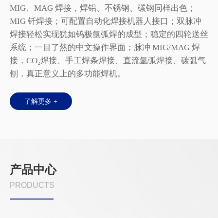
0
MIG、MAG 焊接，焊铝、不锈钢、碳钢同样出色；
过
的焊
MIG 钎焊接；可配置自动化焊接机器人接口；双脉冲
焊
统，
焊接轻松实现犹如钨极氩弧焊的成型；稳定的四轮送丝
响
；安
系统；一目了然的中文操作界面；脉冲 MIG/MAG 焊
电
接，CO₂焊接、手工焊条焊接、直流氩弧焊接、碳弧气
刨，真正意义上的多功能焊机。
了解更多 +
产品中心
PRODUCTS