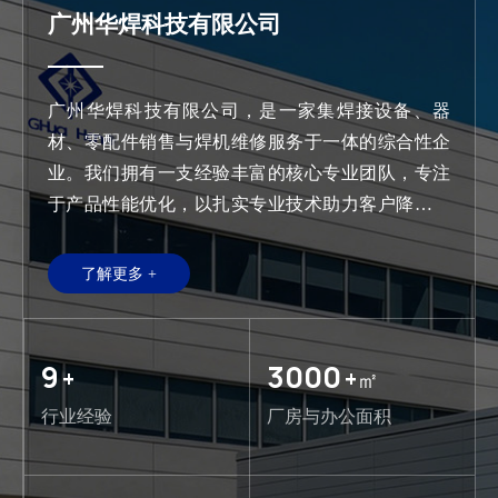
广州华焊科技有限公司
广州华焊科技有限公司，是一家集焊接设备、器
材、零配件销售与焊机维修服务于一体的综合性企
业。我们拥有一支经验丰富的核心专业团队，专注
于产品性能优化，以扎实专业技术助力客户降本增
效、提升生产效能，在业内树立了诚信可靠的品牌
形象，成为众多客户信赖的焊接解决方案合作伙
了解更多 +
伴，为各行业客户提供高效、稳定、一站式的焊接
相关服务。
9
3000
+
+㎡
行业经验
厂房与办公面积